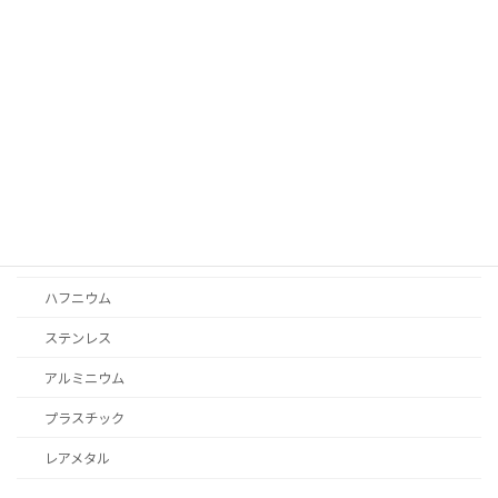
コンスタンタン
チタン
難削材
ジルコニウム
モリブデン
タングステン
インコネル
ハフニウム
ステンレス
アルミニウム
プラスチック
レアメタル