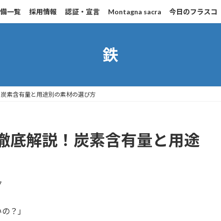
設備一覧
採用情報
認証・宣言
Montagna sacra
今日のフラスコ
鉄
！炭素含有量と用途別の素材の選び方
徹底解説！炭素含有量と用途
7
いの？」