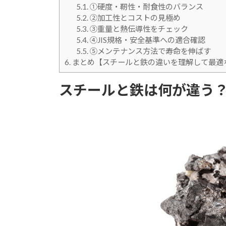
5.1.
①硬度・靭性・耐食性のバランス
5.2.
②加工性とコストの見極め
5.3.
③重量と熱伝導性をチェック
5.4.
④JIS規格・安全基準への適合確認
5.5.
⑤メンテナンス方法で寿命を伸ばす
6.
まとめ【スチールと鉄の違いを理解して最適
スチールと鉄は何が違う