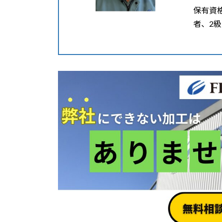
保有資
者、2