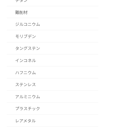
チタン
難削材
ジルコニウム
モリブデン
タングステン
インコネル
ハフニウム
ステンレス
アルミニウム
プラスチック
レアメタル