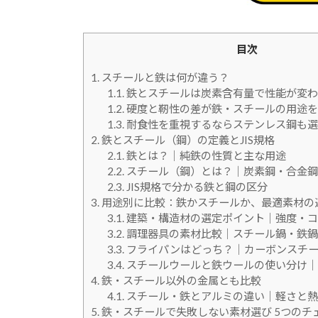
目次
1.
スチールと鉄は何が違う？
1.1.
鉄とスチールは炭素含有量で性能が変わ
1.2.
硬度と靭性の差が鉄・スチールの用途を
1.3.
耐食性を重視するならステンレス鋼も選
2.
鉄とスチール（鋼）の定義とJIS規格
2.1.
鉄とは？｜純鉄の性質と主な用途
2.2.
スチール（鋼）とは？｜炭素鋼・合金鋼
2.3.
JIS規格で分かる鉄と鋼の区分
3.
用途別に比較：鉄かスチールか、最適素材の
3.1.
建築・構造材の選定ポイント｜強度・コ
3.2.
調理器具の素材比較｜スチール鍋・鉄鍋
3.3.
フライパンはどっち？｜カーボンスチー
3.4.
スチールウールと鉄ウールの使い分け｜
4.
鉄・スチール以外の金属とも比較
4.1.
スチール・鉄とアルミの違い｜軽さと熱
5.
鉄・スチールで失敗しない素材選び 5つのチ