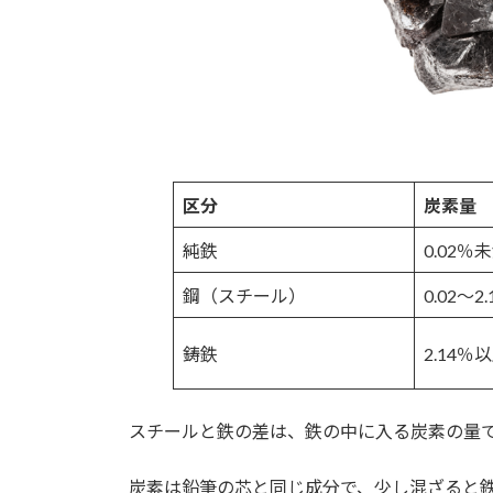
区分
炭素量
純鉄
0.02％
鋼（スチール）
0.02〜2
鋳鉄
2.14％
スチールと鉄の差は、鉄の中に入る炭素の量
炭素は鉛筆の芯と同じ成分で、少し混ざると