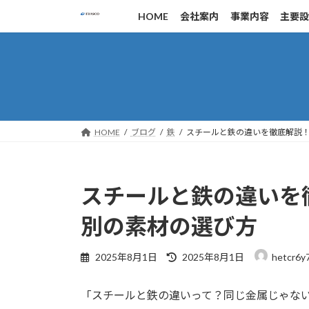
コ
ナ
HOME
会社案内
事業内容
主要
ン
ビ
テ
ゲ
ン
ー
ツ
シ
へ
ョ
ス
ン
キ
に
HOME
ブログ
鉄
スチールと鉄の違いを徹底解説
ッ
移
プ
動
スチールと鉄の違いを
別の素材の選び方
最
2025年8月1日
2025年8月1日
hetcr6y
終
更
「スチールと鉄の違いって？同じ金属じゃな
新
日