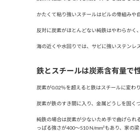
かたくて粘り強いスチールはビルの骨組みや
反対に炭素がほとんどない純鉄はやわらかく
海の近くや水回りでは、サビに強いステンレ
鉄とスチールは炭素含有量で
炭素が0.02％を超えると鉄はスチールに変わ
炭素が鉄のすき間に入り、金属どうしを固く
純鉄の場合は炭素が少ないため手で曲げられるほ
っぱる強さが400～510 N/mm²もあり、家