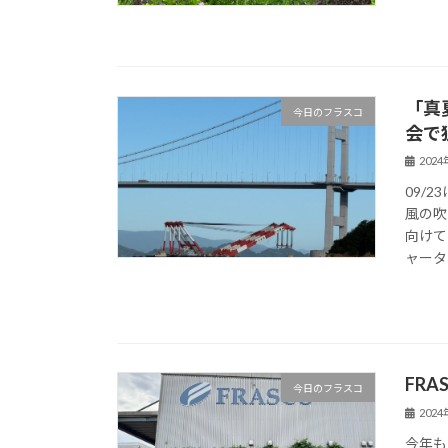
「真
今日のフラスコ
会で
202
09/
風の吹
向けて
ャーター
FR
今日のフラスコ
202
今年も