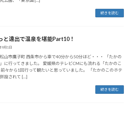
丸公園、「東京国 […]
続きを読む
っと遠出で温泉を堪能Part10！
4年9月1日
松山市鷹子町 西条市から車で40分から50分ほど・・・ 「たかの
」に行ってきました。 愛媛県のテレビCMにも流れる「たかのこ
 前々から1回行って観たいと思っていました。 「たかのこのホテ
併設されて […]
続きを読む