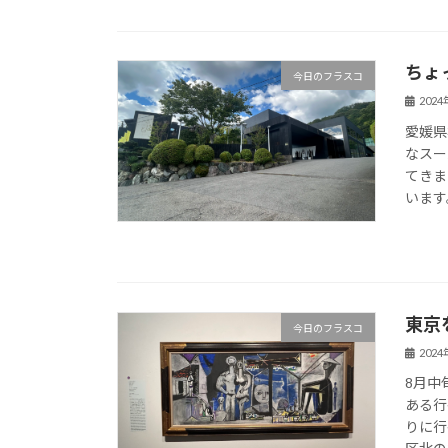
ちょ
今日のフラスコ
202
愛媛県
なスー
てきま
います。
東京
今日のフラスコ
202
8月中
ある行
りに行