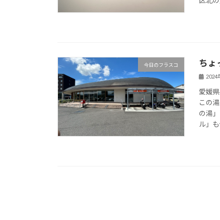
区北の
ちょ
今日のフラスコ
202
愛媛県
この湯
の湯」
ル」も