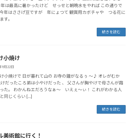
今年は最高に暑かったけど せっせと朝晩水をやれば この通りで
今年はささげ豆ですが 年にょつて 観賞用カボチャや つる花に
ます。
続きを読む
け小焼け
4年9月22日
け小焼けで 日が暮れて山の お寺の鐘がなるぅ ～♪ オレがむか
焼けだったころ弟は小やけだった 、 父さんが胸やけで母さんが霜
った。 わかんねエだろうなぁ～ いえぇ～ぃ！ これがわかる人
と同じくらい […]
続きを読む
ル美術館に行く！