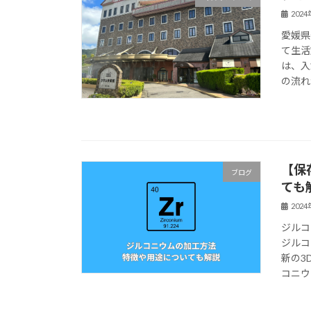
202
愛媛県
て生活
は、入
の流れ
【保
ブログ
ても
202
ジルコ
ジルコ
新の3
コニウ