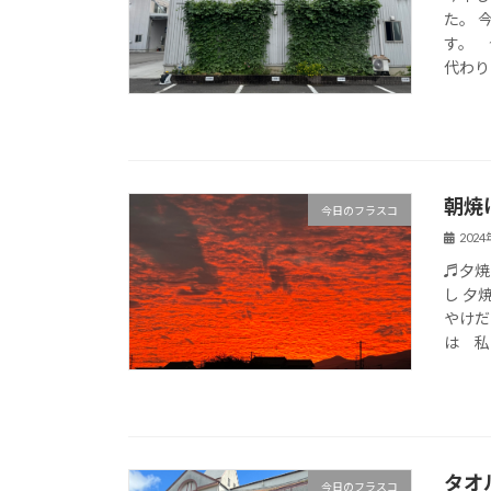
た。 
す。 
代わり
朝焼
今日のフラスコ
202
♬夕焼
し 夕
やけだ
は 私
タオ
今日のフラスコ