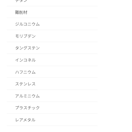
チタン
難削材
ジルコニウム
モリブデン
タングステン
インコネル
ハフニウム
ステンレス
アルミニウム
プラスチック
レアメタル