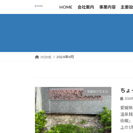
コ
ナ
HOME
会社案内
事業内容
主要
ン
ビ
テ
ゲ
ン
ー
ツ
シ
へ
ョ
ス
ン
キ
に
HOME
2024年9月
ッ
移
プ
動
ちょ
今日のフラスコ
202
愛媛県
温泉銭
術館」
上の1階