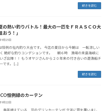
続きを読む
夏の熱い釣りバトル！最大の一匹をＦＲＡＳＣＯ大
狙おう！」
4年9月25日
23は恒例の社内釣り大会です。 今迄の夏日から今朝は 一転涼しい
く 絶好な釣りコンデションです。 朝６時 漁場の来島海峡に
いざ出陣！！ もうオヤジさんから２０年来の付き合いの遊漁船チ
です。 […]
続きを読む
ASCO恒例緑のカーテン
4年9月22日
 毎年植えている 豆のグリンカーテンが 立派に窓を覆いまし