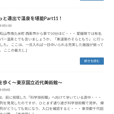
っと遠出で温泉を堪能Part11！
4年9月15日
松山市南久米町 西条市から車で50分ほど・・・ 愛媛県では有名
パー温泉とでも言いましょうか、「東道後のそらともり」 に行っ
した。 ここは、一旦入れば一日中いられる充実した施設が揃って
 ここの最大 […]
続きを読む
を歩く～東京国立近代美術館～
4年9月8日
旬、前に投稿した「科学技術館」へ向けて歩いている途中・・・
列を発見したのですが、ひとまず通り過ぎ科学技術館で見学。 帰
列がどうしても気になり、入口を確認すると・・・ 東京都千代田