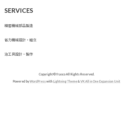
SERVICES
精密機械部品製造
省力機械設計・組立
治工具設計・製作
Copyright © frasco All Rights Reserved.
Powered by
WordPress
with
Lightning Theme
&
VK All in One Expansion Unit