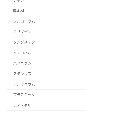
チタン
難削材
ジルコニウム
モリブデン
タングステン
インコネル
ハフニウム
ステンレス
アルミニウム
プラスチック
レアメタル