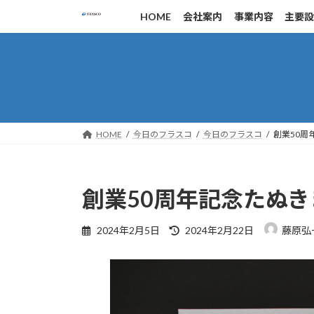
コ
ナ
HOME
会社案内
事業内容
主要
ン
ビ
テ
ゲ
ン
ー
ツ
シ
へ
ョ
ス
ン
キ
に
HOME
今日のフラスコ
今日のフラスコ
創業50周
ッ
移
プ
動
創業50周年記念たぬき
最
2024年2月5日
2024年2月22日
藤原弘
終
更
新
日
時
: