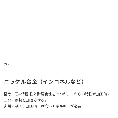
加工が難しい金属には、特有の物理的、化学的特性があり、その
特性が加工プロセスにおける挑戦を引き起こします。以下は、加
工が特に難しいとされる金属の例です。
チタン
高い強度と軽量性を持つが、その強度が高温での加工を困難にす
る。
切削時には工具に大きな負担がかかり、特別な工具や技術が必
要。
ニッケル合金（インコネルなど）
極めて高い耐熱性と耐腐食性を持つが、これらの特性が加工時に
工具の摩耗を加速させる。
非常に硬く、加工時には高いエネルギーが必要。