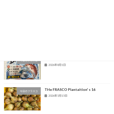
【保存版】モリブデン加工の種類｜特徴や用途についても解説
2024年1月4日
最近の投稿
真夏の釣りBATTLE FRASCO
新着!!
今日のフラスコ
2026年8月1日
THe FRASCO Plantaition' s 16
今日のフラスコ
2026年5月15日