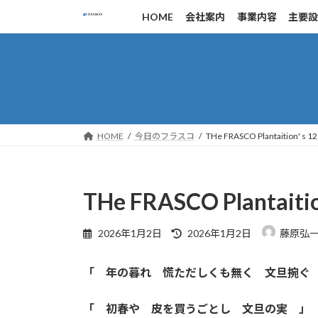
コ
ナ
HOME
会社案内
事業内容
主要
ン
ビ
テ
ゲ
ン
ー
ツ
シ
へ
ョ
ス
ン
キ
に
HOME
今日のフラスコ
THe FRASCO Plantaition' s 12
ッ
移
プ
動
THe FRASCO Plantaitio
最
2026年1月2日
2026年1月2日
藤原弘
終
更
「 年の暮れ 慌ただしくも無く 文旦捥
新
日
時
「 初春や 皮を買うごとし 文旦の実 」
: