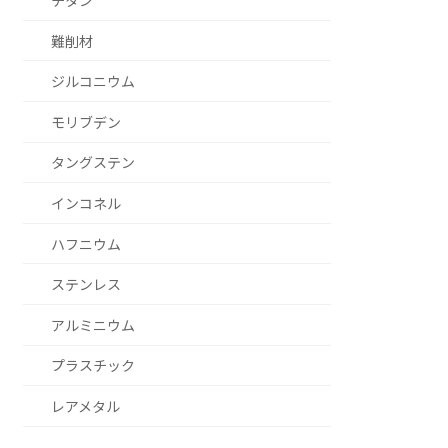
チタン
難削材
ジルコニウム
モリブデン
タングステン
インコネル
ハフニウム
ステンレス
アルミニウム
プラスチック
レアメタル