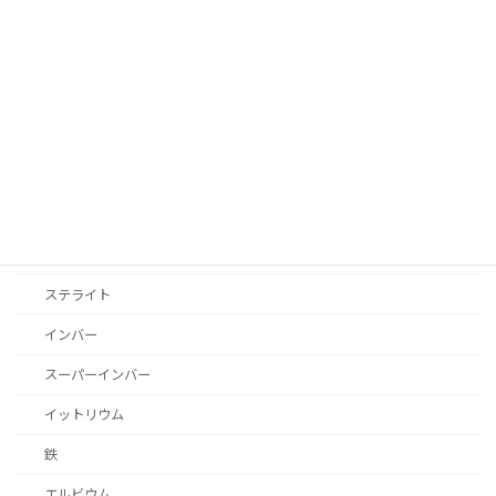
ローレット加工
ハステロイ
真空チャンバー
タンタル
プラチナ
銀
パーマロイ
ステライト
インバー
スーパーインバー
イットリウム
鉄
エルビウム