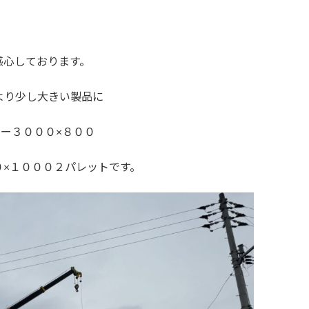
。
感心しております。
従来より少し大きい製品に
ー３０００×８００
×１０００２パレットです。