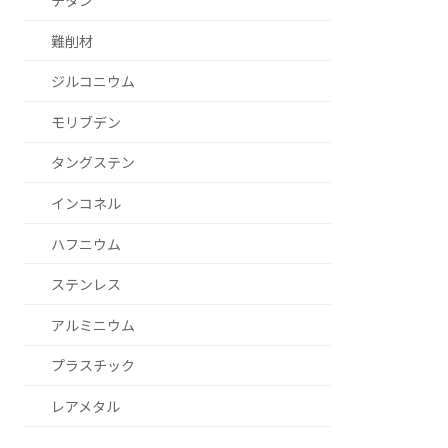
チタン
難削材
ジルコニウム
モリブデン
タングステン
インコネル
ハフニウム
ステンレス
アルミニウム
プラスチック
レアメタル