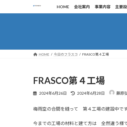
コ
ナ
HOME
会社案内
事業内容
主要
ン
ビ
テ
ゲ
ン
ー
ツ
シ
へ
ョ
ス
ン
キ
に
HOME
今日のフラスコ
FRASCO第４工場
ッ
移
プ
動
FRASCO第４工場
最
2024年6月26日
2024年6月28日
藤原
終
更
梅雨空の合間を縫って 第４工場の建設中で
新
日
時
今までの工場の材料と建て方は 全然違う様
: