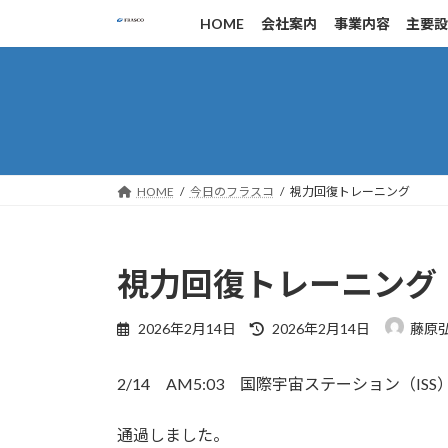
コ
ナ
HOME
会社案内
事業内容
主要
ン
ビ
テ
ゲ
ン
ー
ツ
シ
へ
ョ
ス
ン
キ
に
HOME
今日のフラスコ
視力回復トレーニング
ッ
移
プ
動
視力回復トレーニング
最
2026年2月14日
2026年2月14日
藤原
終
更
2/14 AM5:03 国際宇宙ステーション（IS
新
日
時
通過しました。
: