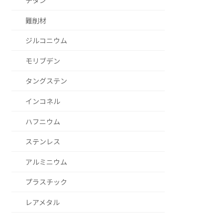
チタン
難削材
ジルコニウム
モリブデン
タングステン
インコネル
ハフニウム
ステンレス
アルミニウム
プラスチック
レアメタル