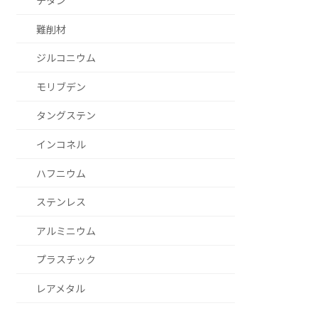
チタン
難削材
ジルコニウム
モリブデン
タングステン
インコネル
ハフニウム
ステンレス
アルミニウム
プラスチック
レアメタル