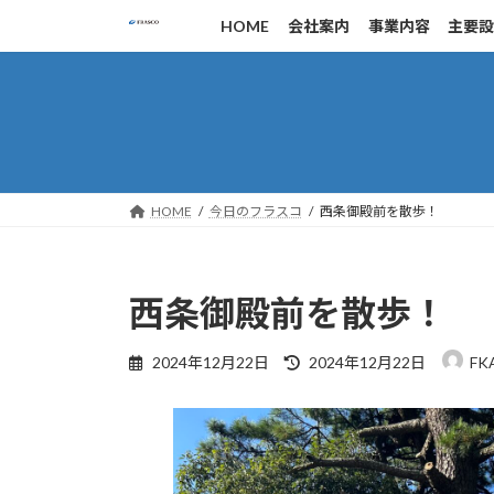
コ
ナ
HOME
会社案内
事業内容
主要
ン
ビ
テ
ゲ
ン
ー
ツ
シ
へ
ョ
ス
ン
キ
に
HOME
今日のフラスコ
西条御殿前を散歩！
ッ
移
プ
動
西条御殿前を散歩！
最
2024年12月22日
2024年12月22日
FK
終
更
新
日
時
: