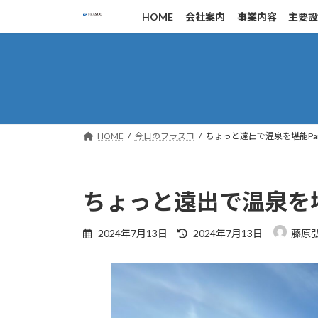
コ
ナ
HOME
会社案内
事業内容
主要
ン
ビ
テ
ゲ
ン
ー
ツ
シ
へ
ョ
ス
ン
キ
に
HOME
今日のフラスコ
ちょっと遠出で温泉を堪能Par
ッ
移
プ
動
ちょっと遠出で温泉を堪能
最
2024年7月13日
2024年7月13日
藤原
終
更
新
日
時
: