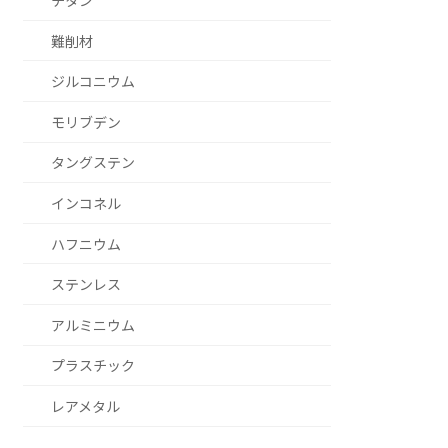
チタン
難削材
ジルコニウム
モリブデン
タングステン
インコネル
ハフニウム
ステンレス
アルミニウム
プラスチック
レアメタル