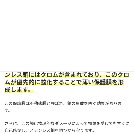
また、ステンレス鋼は熱伝導率が低いため、保温効果が求められ
る製品、例えば水筒などに適しています。
この特性が、飲料の温度を長時間保持するのに役立ちます。
サビに強い
鉄は酸素と反応して錆を生成しますが、ステ
ンレス鋼にはクロムが含まれており、このクロ
ムが優先的に酸化することで薄い保護膜を形
成します。
この保護膜は不動態膜と呼ばれ、錆の形成を防ぐ効果がありま
す。
さらに、この膜は物理的なダメージによって損傷を受けてもすぐに
自己修復し、ステンレス鋼を錆びから守ります。