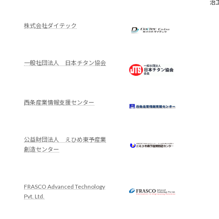
治
株式会社ダイテック
一般社団法人 日本チタン協会
西条産業情報支援センター
公益財団法人 えひめ東予産業
創造センター
FRASCO Advanced Technology
Pvt. Ltd.