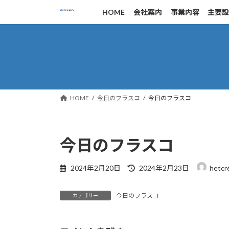
コ
ナ
HOME
会社案内
事業内容
主要
ン
ビ
テ
ゲ
ン
ー
ツ
シ
へ
ョ
ス
ン
キ
に
HOME
今日のフラスコ
今日のフラスコ
ッ
移
プ
動
今日のフラスコ
最
2024年2月20日
2024年2月23日
hetcr
終
更
今日のフラスコ
新
カテゴリー
日
時
: