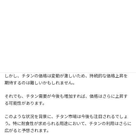
中では比較的手頃な価格帯です。
2023
特に、アメリカ市場におけるチタンの輸出価格を見ると、
年5月には1400円台という高値を記録してい
ますが、平均価格は1200円台で推移していま
す。
アメリカ向けのチタン輸出の大部分を占めるスポンジチタンの取
引が、チタンの原料価格の上昇を牽引しています。
しかし、チタンの価格は変動が激しいため、持続的な価格上昇を
期待するのは難しいかもしれません。
それでも、チタン需要が今後も増加すれば、価格はさらに上昇す
る可能性があります。
このような状況を背景に、チタン市場は今後も注目されるでしょ
う。特に耐食性が求められる用途において、チタンの利用はさらに
広がると予想されます。