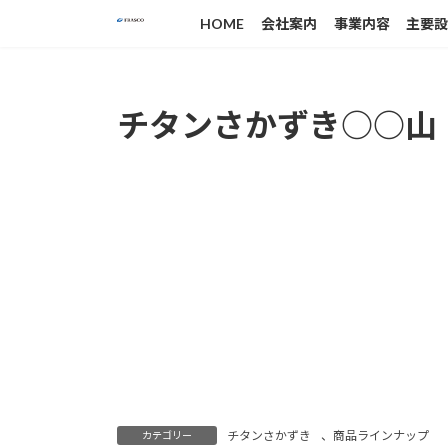
コ
ナ
HOME
会社案内
事業内容
主要
ン
ビ
テ
ゲ
ン
ー
ツ
シ
チタンさかずき○○山
へ
ョ
ス
ン
キ
に
ッ
移
プ
動
チタンさかずき
、
商品ラインナップ
カテゴリー