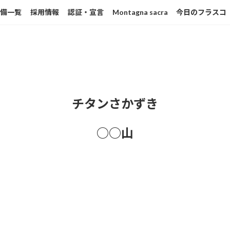
設備一覧
採用情報
認証・宣言
Montagna sacra
今日のフラスコ
チタンさかずき
○○山