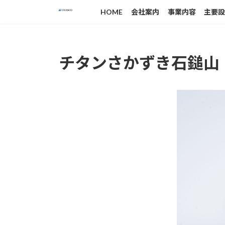
コ
ナ
HOME
会社案内
事業内容
主要
ン
ビ
テ
ゲ
ン
ー
ツ
シ
チタンさかずき石鎚山
へ
ョ
ス
ン
キ
に
ッ
移
プ
動