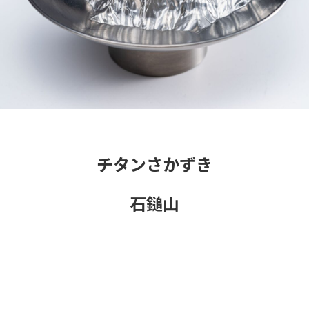
チタンさかずき
石鎚山