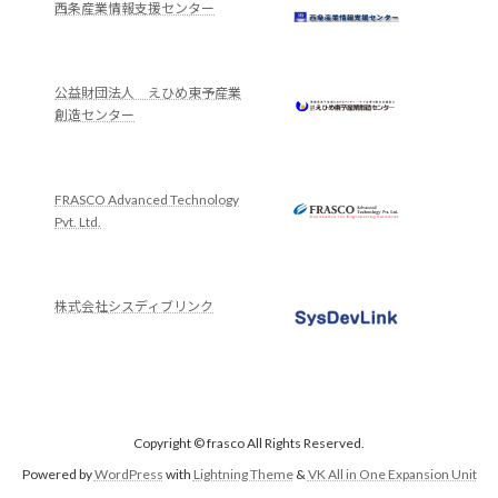
西条産業情報支援センター
公益財団法人 えひめ東予産業
創造センター
FRASCO Advanced Technology
Pvt. Ltd.
株式会社シスディブリンク
Copyright © frasco All Rights Reserved.
Powered by
WordPress
with
Lightning Theme
&
VK All in One Expansion Unit